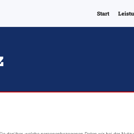
Start
Leist
z