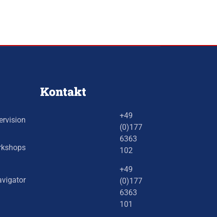
Kontakt
+49
rvision
(0)177
6363
kshops
102
+49
vigator
(0)177
6363
101