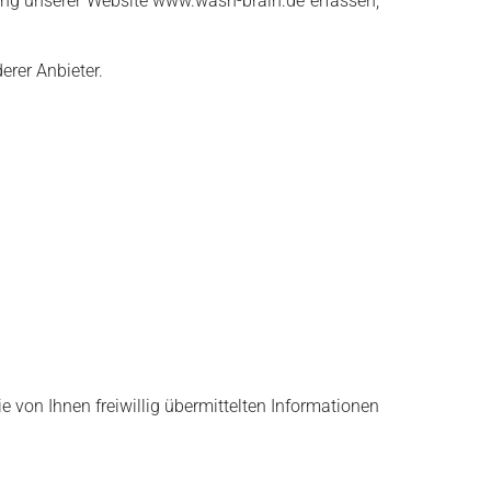
zung unserer Website www.wash-brain.de erfassen,
erer Anbieter.
von Ihnen freiwillig übermittelten Informationen