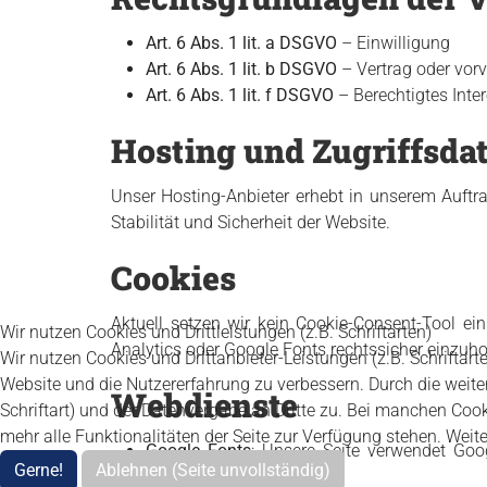
Art. 6 Abs. 1 lit. a DSGVO
– Einwilligung
Art. 6 Abs. 1 lit. b DSGVO
– Vertrag oder vor
Art. 6 Abs. 1 lit. f DSGVO
– Berechtigtes Inter
Hosting und Zugriffsda
Unser Hosting-Anbieter erhebt in unserem Auftra
Stabilität und Sicherheit der Website.
Cookies
Aktuell setzen wir kein Cookie-Consent-Tool ei
Wir nutzen Cookies und Drittleistungen (z.B. Schriftarten)
Analytics oder Google Fonts rechtssicher einzuho
Wir nutzen Cookies und Drittanbieter-Leistungen (z.B. Schriftart
Website und die Nutzererfahrung zu verbessern. Durch die weite
Webdienste
Schriftart) und der Datenvergabe an Dritte zu. Bei manchen Coo
mehr alle Funktionalitäten der Seite zur Verfügung stehen. Wei
Google Fonts
: Unsere Seite verwendet Goo
Gerne!
Ablehnen (Seite unvollständig)
hergestellt.