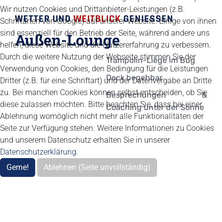
Wir nutzen Cookies und Drittanbieter-Leistungen (z.B.
WETTER UND
WEITBLICK
GENIESSEN
Schriftarten von Google) auf unserer Website. Einige von ihnen
sind essenziell für den Betrieb der Seite, während andere uns
Außen-Lounge
helfen, diese Website und die Nutzererfahrung zu verbessern.
Durch die weitere Nutzung der Webseite stimmen Sie der
Trampolin-Liege im Bug
Verwendung von Cookies, den Bedingung für die Leistungen
Deck begehbar
Dritter (z.B. für eine Schriftart) und der Datenvergabe an Dritte
zu. Bei manchen Cookies können selbst entscheiden, ob Sie
Besprechungen &
diese zulassen möchten. Bitte beachten Sie, dass bei einer
Coaching unter der Sonne
Ablehnung womöglich nicht mehr alle Funktionalitäten der
Seite zur Verfügung stehen. Weitere Informationen zu Cookies
und unserem Datenschutz erhalten Sie in unserer
Datenschutzerklärung.
Gerne!
Ablehnen (Seite unvollständig)