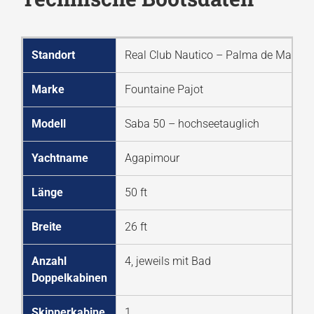
Standort
Real Club Nautico – Palma de Mallorc
Marke
Fountaine Pajot
Modell
Saba 50 – hochseetauglich
Yachtname
Agapimour
Länge
50 ft
Breite
26 ft
Anzahl
4, jeweils mit Bad
Doppelkabinen
Skipperkabine
1